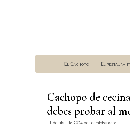
Saltar
al
contenido
El Cachopo
El restaurant
Cachopo de cecina:
debes probar al m
11 de abril de 2024
por
administrador