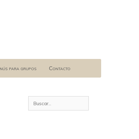
nús para grupos
Contacto
Buscar: