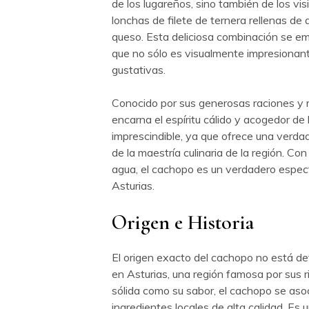
de los lugareños, sino también de los vis
lonchas de filete de ternera rellenas de 
queso. Esta deliciosa combinación se em
que no sólo es visualmente impresionante
gustativas.
Conocido por sus generosas raciones y r
encarna el espíritu cálido y acogedor de
imprescindible, ya que ofrece una verdad
de la maestría culinaria de la región. Co
agua, el cachopo es un verdadero espect
Asturias.
Origen e Historia
El origen exacto del cachopo no está de
en Asturias, una región famosa por sus ri
sólida como su sabor, el cachopo se asoc
ingredientes locales de alta calidad. Es