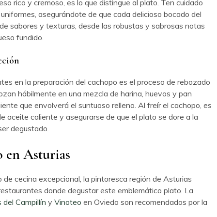
eso rico y cremoso, es lo que distingue al plato. Ten cuidado
s uniformes, asegurándote de que cada delicioso bocado del
to de sabores y texturas, desde las robustas y sabrosas notas
ueso fundido.
cción
ntes en la preparación del cachopo es el proceso de rebozado
ebozan hábilmente en una mezcla de harina, huevos y pan
jiente que envolverá el suntuoso relleno. Al freír el cachopo, es
e aceite caliente y asegurarse de que el plato se dore a la
 ser degustado.
 en Asturias
de cecina excepcional, la pintoresca región de Asturias
restaurantes donde degustar este emblemático plato. La
 del Campillín
y
Vinoteo
en Oviedo son recomendados por la