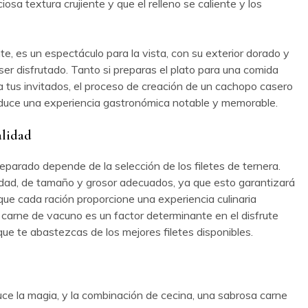
iosa textura crujiente y que el relleno se caliente y los
te, es un espectáculo para la vista, con su exterior dorado y
a ser disfrutado. Tanto si preparas el plato para una comida
a tus invitados, el proceso de creación de un cachopo casero
duce una experiencia gastronómica notable y memorable.
alidad
eparado depende de la selección de los filetes de ternera.
lidad, de tamaño y grosor adecuados, ya que esto garantizará
que cada ración proporcione una experiencia culinaria
la carne de vacuno es un factor determinante en el disfrute
 que te abastezcas de los mejores filetes disponibles.
uce la magia, y la combinación de cecina, una sabrosa carne