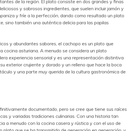
itantes de la región. El plato consiste en dos grandes y finas
deliciosos y sabrosos ingredientes, que suelen incluir jamón y
paniza y fríe a la perfección, dando como resultado un plato
, sino también una auténtica delicia para las papilas
icos y abundantes sabores, el cachopo es un plato que
 la cocina asturiana. A menudo se considera un plato
era experiencia sensorial y es una representación distintiva
n su exterior crujiente y dorado y un relleno que hace la boca
áculo y una parte muy querida de la cultura gastronómica de
finitivamente documentado, pero se cree que tiene sus raíces
cas y variadas tradiciones culinarias. Con una historia tan
ia a menudo con la cocina casera y rústica y con el uso de
 un plato que se ha transmitido de generación en generación, y