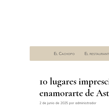
Saltar
al
contenido
El Cachopo
El restaurant
10 lugares impresc
enamorarte de Ast
2 de junio de 2025
por
administrador