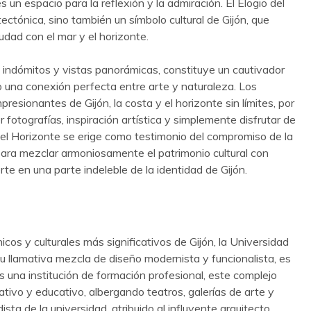
s un espacio para la reflexión y la admiración. El Elogio del
ectónica, sino también un símbolo cultural de Gijón, que
udad con el mar y el horizonte.
 indómitos y vistas panorámicas, constituye un cautivador
o una conexión perfecta entre arte y naturaleza. Los
mpresionantes de Gijón, la costa y el horizonte sin límites, por
 fotografías, inspiración artística y simplemente disfrutar de
o del Horizonte se erige como testimonio del compromiso de la
para mezclar armoniosamente el patrimonio cultural con
rte en una parte indeleble de la identidad de Gijón.
cos y culturales más significativos de Gijón, la Universidad
u llamativa mezcla de diseño modernista y funcionalista, es
 una institución de formación profesional, este complejo
ativo y educativo, albergando teatros, galerías de arte y
sta de la universidad, atribuido al influyente arquitecto