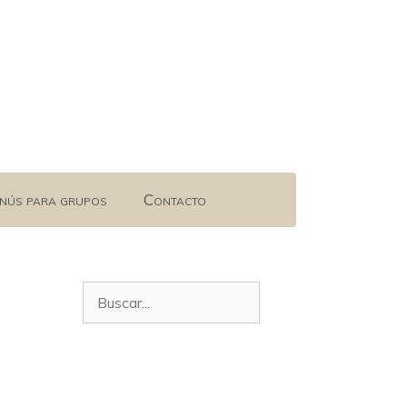
nús para grupos
Contacto
Buscar: