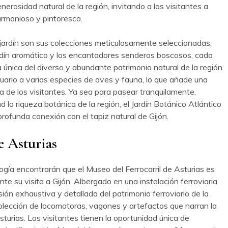
erosidad natural de la región, invitando a los visitantes a
 armonioso y pintoresco.
jardín son sus colecciones meticulosamente seleccionadas,
 jardín aromático y los encantadores senderos boscosos, cada
 única del diverso y abundante patrimonio natural de la región
ntuario a varias especies de aves y fauna, lo que añade una
ia de los visitantes. Ya sea para pasear tranquilamente,
d la riqueza botánica de la región, el Jardín Botánico Atlántico
rofunda conexión con el tapiz natural de Gijón.
e Asturias
logía encontrarán que el Museo del Ferrocarril de Asturias es
te su visita a Gijón. Albergado en una instalación ferroviaria
ión exhaustiva y detallada del patrimonio ferroviario de la
olección de locomotoras, vagones y artefactos que narran la
sturias. Los visitantes tienen la oportunidad única de