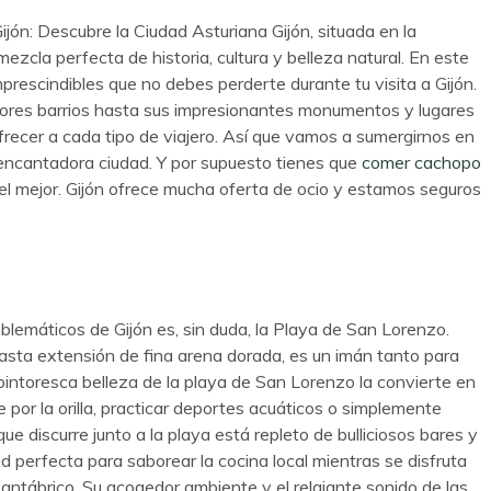
jón: Descubre la Ciudad Asturiana Gijón, situada en la
ezcla perfecta de historia, cultura y belleza natural. En este
mprescindibles que no debes perderte durante tu visita a Gijón.
res barrios hasta sus impresionantes monumentos y lugares
 ofrecer a cada tipo de viajero. Así que vamos a sumergirnos en
 encantadora ciudad. Y por supuesto tienes que
comer cachopo
l mejor. Gijón ofrece mucha oferta de ocio y estamos seguros
lemáticos de Gijón es, sin duda, la Playa de San Lorenzo.
asta extensión de fina arena dorada, es un imán tanto para
 pintoresca belleza de la playa de San Lorenzo la convierte en
 por la orilla, practicar deportes acuáticos o simplemente
que discurre junto a la playa está repleto de bulliciosos bares y
ad perfecta para saborear la cocina local mientras se disfruta
antábrico. Su acogedor ambiente y el relajante sonido de las