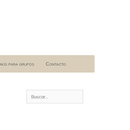
nús para grupos
Contacto
Buscar: