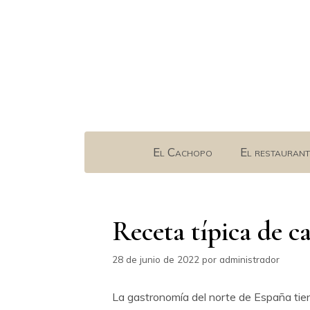
Saltar
al
contenido
El Cachopo
El restaurant
Receta típica de c
28 de junio de 2022
por
administrador
La gastronomía del norte de España tien