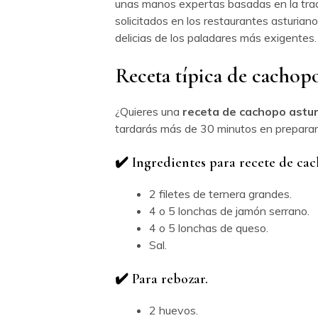
unas manos expertas basadas en la trad
solicitados en los restaurantes asturian
delicias de los paladares más exigentes
Receta típica de cachop
¿Quieres una
receta de cachopo astu
tardarás más de 30 minutos en preparar
✔️ Ingredientes para recete de ca
2 filetes de ternera grandes.
4 o 5 lonchas de jamón serrano.
4 o 5 lonchas de queso.
Sal.
✔️ Para rebozar.
2 huevos.