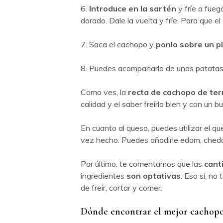
6.
Introduce en la sartén
y fríe a fue
dorado. Dale la vuelta y fríe. Para que el
7. Saca el cachopo y
ponlo sobre un p
8. Puedes acompañarlo de unas patatas 
Como ves, la
recta de cachopo de te
calidad y el saber freírlo bien y con un b
En cuanto al queso, puedes utilizar el q
vez hecho. Puedes añadirle edam, chedda
Por último, te comentamos que las
cant
ingredientes
son optativas
. Eso sí, no
de freír, cortar y comer.
Dónde encontrar el mejor cachopo