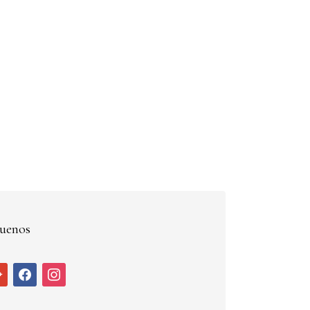
uenos
ogle
facebook
instagram