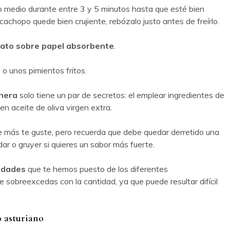
go medio durante entre 3 y 5 minutos hasta que esté bien
 cachopo quede bien crujiente, rebózalo justo antes de freírlo.
lato sobre papel absorbente
.
o unos pimientos fritos.
rnera
solo tiene un par de secretos: el emplear ingredientes de
uen aceite de oliva virgen extra.
ue más te guste, pero recuerda que debe quedar derretido una
r o gruyer si quieres un sabor más fuerte.
idades
que te hemos puesto de los diferentes
 te sobreexcedas con la cantidad, ya que puede resultar difícil
 asturiano