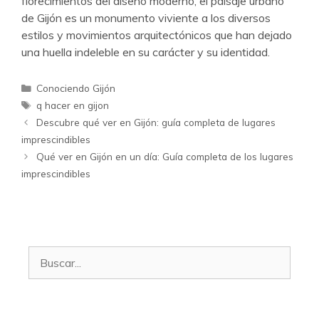
florecimientos del diseño moderno, el paisaje urbano
de Gijón es un monumento viviente a los diversos
estilos y movimientos arquitectónicos que han dejado
una huella indeleble en su carácter y su identidad.
Categorías
Conociendo Gijón
Etiquetas
q hacer en gijon
Descubre qué ver en Gijón: guía completa de lugares
imprescindibles
Qué ver en Gijón en un día: Guía completa de los lugares
imprescindibles
Buscar: