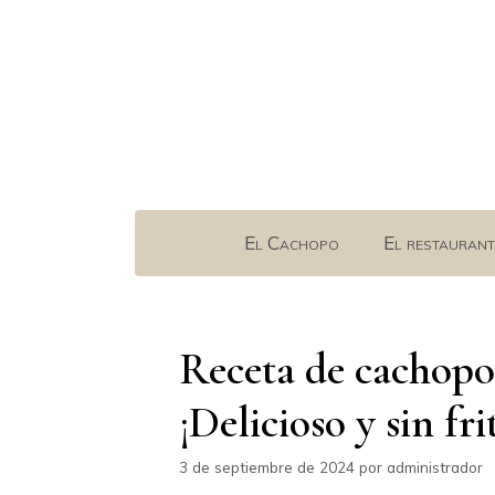
Saltar
al
contenido
El Cachopo
El restaurant
Receta de cachopo 
¡Delicioso y sin fri
3 de septiembre de 2024
por
administrador