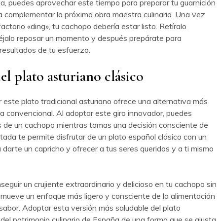
gia, puedes aprovechar este tiempo para preparar tu guarnición
a complementar la próxima obra maestra culinaria. Una vez
actorio «ding», tu cachopo debería estar listo. Retíralo
 déjalo reposar un momento y después prepárate para
 resultados de tu esfuerzo.
el plato asturiano clásico
ar este plato tradicional asturiano ofrece una alternativa más
ura convencional. Al adoptar este giro innovador, puedes
as de un cachopo mientras tomas una decisión consciente de
ntada te permite disfrutar de un plato español clásico con un
a darte un capricho y ofrecer a tus seres queridos y a ti mismo
nseguir un crujiente extraordinario y delicioso en tu cachopo sin
omueve un enfoque más ligero y consciente de la alimentación
y sabor. Adoptar esta versión más saludable del plato
r del patrimonio culinario de España de una forma que se ajusta