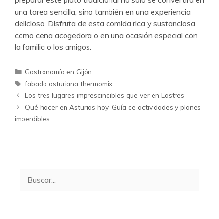
preparar este plato tradicional no sólo se convertirá en
una tarea sencilla, sino también en una experiencia
deliciosa. Disfruta de esta comida rica y sustanciosa
como cena acogedora o en una ocasión especial con
la familia o los amigos.
Categorías
Gastronomía en Gijón
Etiquetas
fabada asturiana thermomix
Los tres lugares imprescindibles que ver en Lastres
Qué hacer en Asturias hoy: Guía de actividades y planes
imperdibles
Buscar: