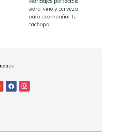
Maridajes perfectos:
sidra, vino y cerveza
para acompañar tu
cachopo
uenos
ogle
facebook
instagram