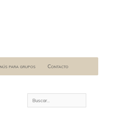
nús para grupos
Contacto
Buscar: