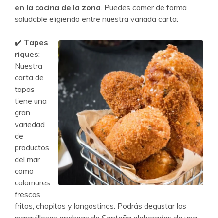
en la cocina de la zona
. Puedes comer de forma
saludable eligiendo entre nuestra variada carta:
✔️
Tapes
riques
:
Nuestra
carta de
tapas
tiene una
gran
variedad
de
productos
del mar
como
calamares
frescos
fritos, chopitos y langostinos. Podrás degustar las
maravillosas anchoas de Santoña elaboradas de una