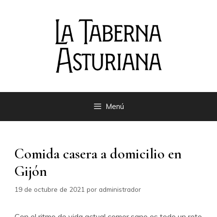
Saltar
al
contenido
Menú
Comida casera a domicilio en
Gijón
19 de octubre de 2021
por
administrador
Con el ritmo de vida actual comer sano es todo un reto