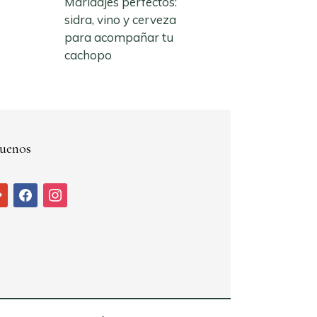
Maridajes perfectos:
sidra, vino y cerveza
para acompañar tu
cachopo
uenos
ogle
facebook
instagram