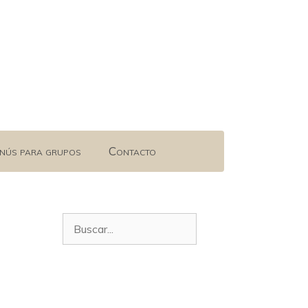
nús para grupos
Contacto
Buscar: