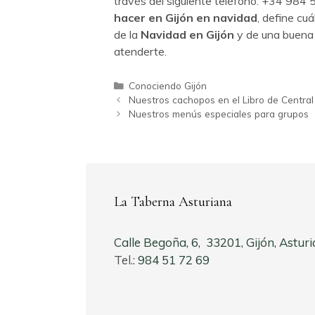
través del siguiente teléfono: +34 984
hacer en Gijón en navidad
, define cu
de la
Navidad en Gijón
y de una buena
atenderte.
Categorías
Conociendo Gijón
Nuestros cachopos en el Libro de Central
Nuestros menús especiales para grupos
La Taberna Asturiana
Calle Begoña, 6, 33201, Gijón, Asturi
Tel.:
984 51 72 69