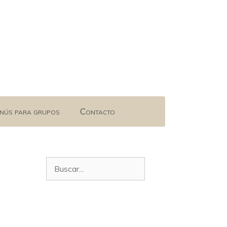
nús para grupos
Contacto
Buscar: