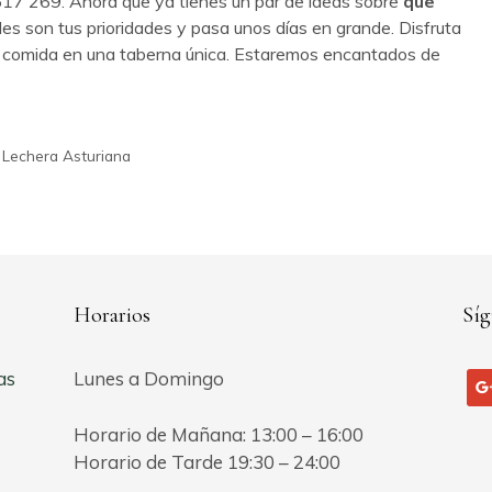
 517 269. Ahora que ya tienes un par de ideas sobre
que
áles son tus prioridades y pasa unos días en grande. Disfruta
 comida en una taberna única. Estaremos encantados de
 Lechera Asturiana
Horarios
Síg
as
Lunes a Domingo
go
Horario de Mañana: 13:00 – 16:00
Horario de Tarde 19:30 – 24:00