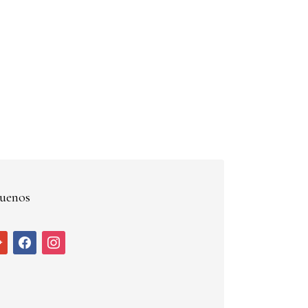
uenos
ogle
facebook
instagram