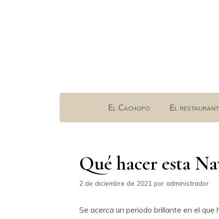
Saltar
al
contenido
El Cachopo
El restaurant
Qué hacer esta Na
2 de diciembre de 2021
por
administrador
Se acerca un periodo brillante en el que